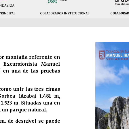
RINCIPAL
COLABORADOR INSTITUCIONAL
COLABORAD
or montaña referente en
d Excursionista Manuel
sí en una de las pruebas
como unir las tres cimas
orbea (Araba) 1.481 m,
 1.523 m. Situadas una en
n un parque natural.
m. de desnivel se puede