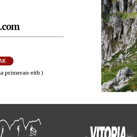
.com
AK
ma primeran-eitb )