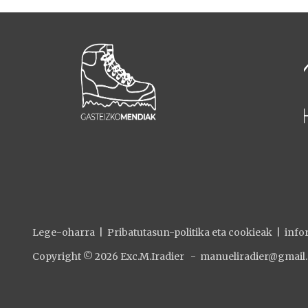
Lege-oharra
|
Pribatutasun-politika eta cookieak
|
info
Copyright © 2026 Exc.M.Iradier - manueliradier@gmail