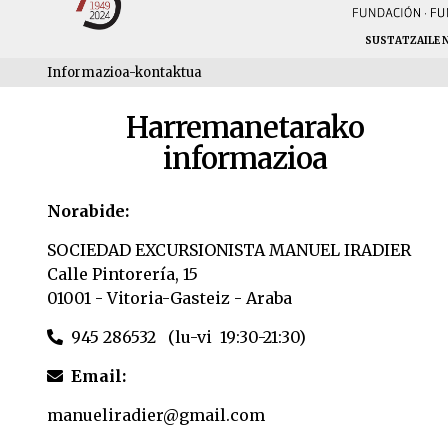
SUSTATZAILE 
Informazioa-kontaktua
Harremanetarako
informazioa
Norabide:
SOCIEDAD EXCURSIONISTA MANUEL IRADIER
Calle Pintorería, 15
01001 - Vitoria-Gasteiz - Araba
945 286532 (lu-vi 19:30-21:30)
Email:
manueliradier@gmail.com