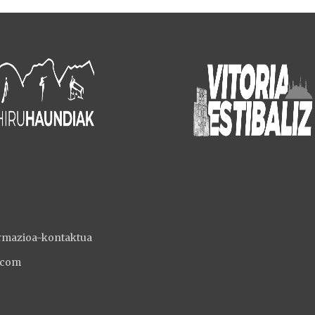
rmazioa-kontaktua
.com